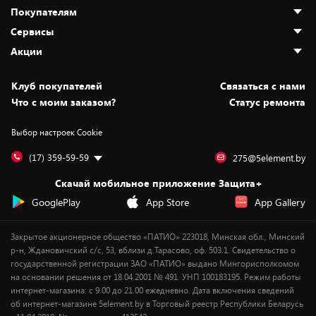
Покупателям
О нас
Сервисы
Адреса магазинов
Как сделать заказ
Акции
Новости
Оплата и доставка
Программа «Защита+»
Статьи и обзоры
Безналичный расчёт
Установка техники
Скидки и промокоды
Клуб покупателей
Cвязаться с нами
Вакансии
Обмен и возврат товара
Для игровых консолей
Белорусские товары
Что с моим заказом?
Статус ремонта
Контакты
Юридическая информация
Подписки на видеосервисы
Подарки
Выбор настроек Cookie
Дай пять добру!
Обработка персональных данных
Для мобильных устройств
Бонусы
Подарочные карты
Для компьютеров
Оплата частями
(17) 359-59-59
275@5element.by
Утилизация старой техники
Новинки
Скачай мобильное приложение Защита+
Сервисные центры
Уценка
GooglePlay
App Store
App Gallery
Закрытое акционерное общество «ПАТИО» 223018, Минская обл., Минский
р-н, Ждановичский с/с, 53, вблизи д.Тарасово, оф. 503.1. Свидетельство о
государственной регистрации ЗАО «ПАТИО» выдано Мингорисполкомом
на основании решения от 18.04.2001 № 491. УНП 100183195. Режим работы
интернет-магазина: с 9.00 до 21.00 ежедневно. Дата включения сведений
об интернет-магазине 5element.by в Торговый реестр Республики Беларусь