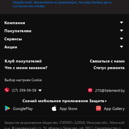
обработкой, механизмом их реализации, последствиями дачи
согласия или отказа.
Компания
Покупателям
О нас
Сервисы
Адреса магазинов
Как сделать заказ
Акции
Новости
Оплата и доставка
Программа «Защита+»
Статьи и обзоры
Безналичный расчёт
Установка техники
Скидки и промокоды
Клуб покупателей
Cвязаться с нами
Вакансии
Обмен и возврат товара
Для игровых консолей
Белорусские товары
Что с моим заказом?
Статус ремонта
Контакты
Юридическая информация
Подписки на видеосервисы
Подарки
Выбор настроек Cookie
Дай пять добру!
Обработка персональных данных
Для мобильных устройств
Бонусы
Подарочные карты
Для компьютеров
Оплата частями
(17) 359-59-59
275@5element.by
Утилизация старой техники
Новинки
Скачай мобильное приложение Защита+
Сервисные центры
Уценка
GooglePlay
App Store
App Gallery
Закрытое акционерное общество «ПАТИО» 223018, Минская обл., Минский
р-н, Ждановичский с/с, 53, вблизи д.Тарасово, оф. 503.1. Свидетельство о