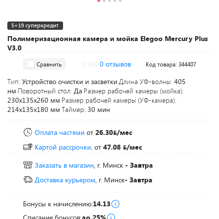
5+19 суперкредит
Полимеризационная камера и мойка Elegoo Mercury Plus
V3.0
0.0
0 отзывов
Сравнить
Код товара: 344407
Тип:
Устройство очистки и засветки
Длина УФ-волны:
405
нм
Поворотный стол:
Да
Размер рабочей камеры (мойка):
230х135х260 мм
Размер рабочей камеры (УФ-камера):
214х135х180 мм
Таймер:
30 мин
Оплата частями
от
26.30
/мес
Картой рассрочки,
от
47.08
/мес
Заказать в магазин
, г. Минск
- Завтра
Доставка курьером
, г. Минск
- Завтра
Бонусы к начислению:
14.13
Списание бонусов:
до 25%