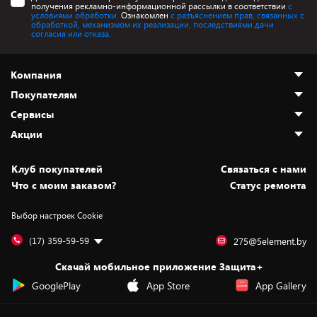
получения рекламно-информационной рассылки в соответствии
с
условиями обработки.
Ознакомлен
с разъяснением прав, связанных с
обработкой, механизмом их реализации, последствиями дачи
согласия или отказа.
Компания
Покупателям
О нас
Сервисы
Адреса магазинов
Как сделать заказ
Акции
Новости
Оплата и доставка
Программа «Защита+»
Статьи и обзоры
Безналичный расчёт
Установка техники
Скидки и промокоды
Клуб покупателей
Cвязаться с нами
Вакансии
Обмен и возврат товара
Для игровых консолей
Белорусские товары
Что с моим заказом?
Статус ремонта
Контакты
Юридическая информация
Подписки на видеосервисы
Подарки
Выбор настроек Cookie
Дай пять добру!
Обработка персональных данных
Для мобильных устройств
Бонусы
Подарочные карты
Для компьютеров
Оплата частями
(17) 359-59-59
275@5element.by
Утилизация старой техники
Новинки
Скачай мобильное приложение Защита+
Сервисные центры
Уценка
GooglePlay
App Store
App Gallery