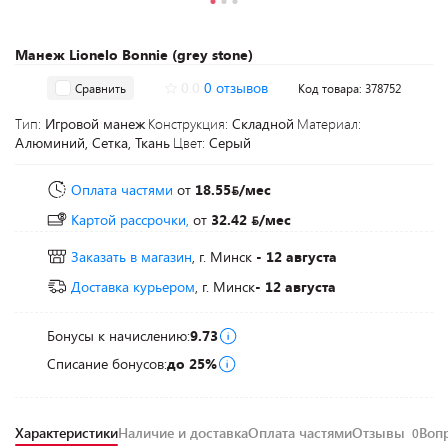
Манеж Lionelo Bonnie (grey stone)
0.0
0 отзывов
Сравнить
Код товара: 378752
Тип:
Игровой манеж
Конструкция:
Складной
Материал:
Алюминий, Сетка, Ткань
Цвет:
Серый
Оплата частями
от
18.55
/мес
Картой рассрочки,
от
32.42
/мес
Заказать в магазин
, г. Минск
- 12 августа
Доставка курьером
, г. Минск
- 12 августа
Бонусы к начислению:
9.73
Списание бонусов:
до 25%
Характеристики
Наличие и доставка
Оплата частями
Отзывы
Воп
0