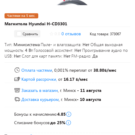
Частями на 5 мес.
Магнитола Hyundai H-CD3301
0.0
0 отзывов
Сравнить
Код товара: 373067
Тип:
Минисистема
Пыле- и влагозащита:
Нет
Общая выходная
мощность:
4 Вт
Голосовой ассистент:
Нет
Проигрывание аудио по
USB:
Нет
Слот для карт памяти:
Нет
FM-радио:
Да
Оплата частями
, 0,001% переплат
от
38.80
/мес
Картой рассрочки,
от
16.17
/мес
Заказать в магазин
, г. Минск
- 11 августа
Доставка курьером
, г. Минск
- 10 августа
Бонусы к начислению:
4.85
Списание бонусов:
до 25%