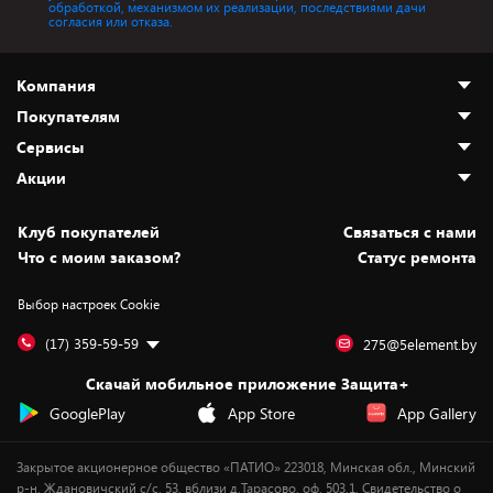
обработкой, механизмом их реализации, последствиями дачи
согласия или отказа.
Компания
Покупателям
О нас
Сервисы
Адреса магазинов
Как сделать заказ
Акции
Новости
Оплата и доставка
Программа «Защита+»
Статьи и обзоры
Безналичный расчёт
Установка техники
Скидки и промокоды
Клуб покупателей
Cвязаться с нами
Вакансии
Обмен и возврат товара
Для игровых консолей
Белорусские товары
Что с моим заказом?
Статус ремонта
Контакты
Юридическая информация
Подписки на видеосервисы
Подарки
Выбор настроек Cookie
Дай пять добру!
Обработка персональных данных
Для мобильных устройств
Бонусы
Подарочные карты
Для компьютеров
Оплата частями
(17) 359-59-59
275@5element.by
Утилизация старой техники
Новинки
Скачай мобильное приложение Защита+
Сервисные центры
Уценка
GooglePlay
App Store
App Gallery
Закрытое акционерное общество «ПАТИО» 223018, Минская обл., Минский
р-н, Ждановичский с/с, 53, вблизи д.Тарасово, оф. 503.1. Свидетельство о