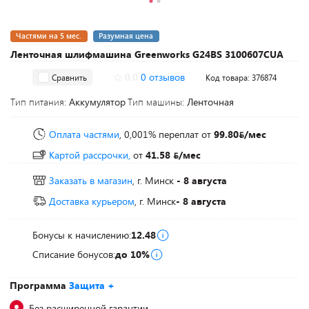
Частями на 5 мес.
Разумная цена
Ленточная шлифмашина Greenworks G24BS 3100607CUA
0.0
0 отзывов
Сравнить
Код товара: 376874
Тип питания:
Аккумулятор
Тип машины:
Ленточная
Оплата частями
, 0,001% переплат
от
99.80
/мес
Картой рассрочки,
от
41.58
/мес
Заказать в магазин
, г. Минск
- 8 августа
Доставка курьером
, г. Минск
- 8 августа
Бонусы к начислению:
12.48
Списание бонусов:
до 10%
Программа
Защита +
Без расширенной гарантии