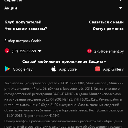
Адреса магазинов
Как сделать заказ
Акции
Новости
Оплата и доставка
Программа «Защита+»
Статьи и обзоры
Безналичный расчёт
Установка техники
Скидки и промокоды
Клуб покупателей
Cвязаться с нами
Вакансии
Обмен и возврат товара
Для игровых консолей
Белорусские товары
Что с моим заказом?
Статус ремонта
Контакты
Юридическая информация
Подписки на видеосервисы
Подарки
Выбор настроек Cookie
Дай пять добру!
Обработка персональных данных
Для мобильных устройств
Бонусы
Подарочные карты
Для компьютеров
Оплата частями
(17) 359-59-59
275@5element.by
Утилизация старой техники
Новинки
Скачай мобильное приложение Защита+
Сервисные центры
Уценка
GooglePlay
App Store
App Gallery
Закрытое акционерное общество «ПАТИО» 223018, Минская обл., Минский
р-н, Ждановичский с/с, 53, вблизи д.Тарасово, оф. 503.1. Свидетельство о
государственной регистрации ЗАО «ПАТИО» выдано Мингорисполкомом
на основании решения от 18.04.2001 № 491. УНП 100183195. Режим работы
интернет-магазина: с 9.00 до 21.00 ежедневно. Дата включения сведений
об интернет-магазине 5element.by в Торговый реестр Республики Беларусь
- 11.04.2018, № регистрации 412542.
Номер телефона работников, уполномоченных рассматривать обращения
покупателей в соответствии с законодательством об обращениях граждан