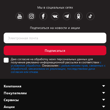
Мы в социальных сетях
Подписаться на новости и акции
Подписаться
Даю согласие на обработку моих персональных данных для
получения рекламно-информационной рассылки в соответствии
с
условиями обработки.
Ознакомлен
с разъяснением прав, связанных с
обработкой, механизмом их реализации, последствиями дачи
согласия или отказа.
Компания
Покупателям
О нас
Сервисы
Адреса магазинов
Как сделать заказ
Акции
Новости