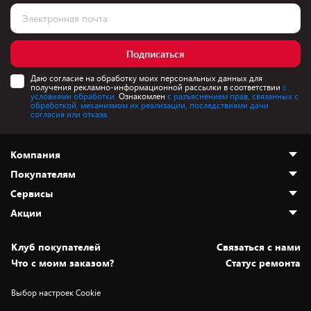
Подписаться
Даю согласие на обработку моих персональных данных для
получения рекламно-информационной рассылки в соответствии
с
условиями обработки.
Ознакомлен
с разъяснением прав, связанных с
обработкой, механизмом их реализации, последствиями дачи
согласия или отказа.
Компания
Покупателям
О нас
Сервисы
Адреса магазинов
Как сделать заказ
Акции
Новости
Оплата и доставка
Программа «Защита+»
Статьи и обзоры
Безналичный расчёт
Установка техники
Скидки и промокоды
Клуб покупателей
Cвязаться с нами
Вакансии
Обмен и возврат товара
Для игровых консолей
Белорусские товары
Что с моим заказом?
Статус ремонта
Контакты
Юридическая информация
Подписки на видеосервисы
Подарки
Выбор настроек Cookie
Дай пять добру!
Обработка персональных данных
Для мобильных устройств
Бонусы