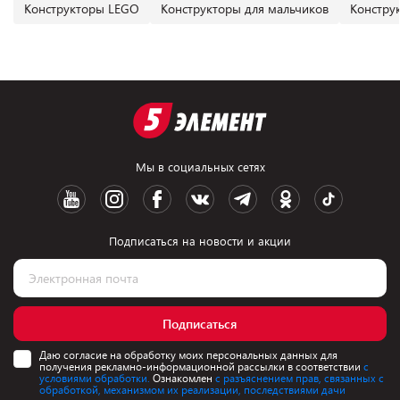
Конструкторы LEGO
Конструкторы для мальчиков
Констру
Мы в социальных сетях
Подписаться на новости и акции
Подписаться
Даю согласие на обработку моих персональных данных для
получения рекламно-информационной рассылки в соответствии
с
условиями обработки.
Ознакомлен
с разъяснением прав, связанных с
обработкой, механизмом их реализации, последствиями дачи