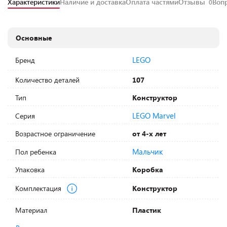
Характеристики
Наличие и доставка
Оплата частями
Отзывы
Воп
0
Основные
LEGO
Бренд
Количество деталей
107
Тип
Конструктор
LEGO Marvel
Серия
Возрастное ограничение
от 4-х лет
Мальчик
Пол ребенка
Упаковка
Коробка
Комплектация
Конструктор
Материал
Пластик