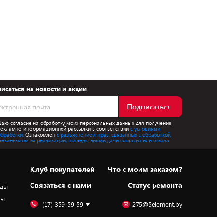
исаться на новости и акции
Подписаться
Даю согласие на обработку моих персональных данных для получения
рекламно-информационной рассылки в соответствии
с условиями
обработки.
Ознакомлен
с разъяснением прав, связанных с обработкой,
механизмом их реализации, последствиями дачи согласия или отказа.
Клуб покупателей
Что с моим заказом?
Cвязаться с нами
Статус ремонта
оды
ры
(17) 359-59-59
275@5element.by