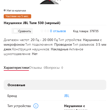
Нет в наличии
Частями на 5 мес.
Наушники JBL Tune 530 (черный)
0.0
0 отзывов
Сравнить
Код товара: 379735
Диапазон частот:
20 Гц - 20 000 Гц
Тип устройства:
Наушники с
микрофоном
Тип подключения:
Проводное
Тип разъемов:
3.5 мм
джек
Конструкция наушников:
Накладные
Активное
шумоподавление:
Нет
Характеристики
Отзывы
Вопросы
0
0
Основные
JBL
Бренд
Тип устройства
Наушники с