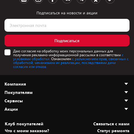
Подписаться на новости и акции
Подписаться
Даю согласие на обработку моих персональных данных для
получения рекламно-информационной рассылки в соответствии
с
условиями обработки.
Ознакомлен
с разъяснением прав, связанных с
обработкой, механизмом их реализации, последствиями дачи
согласия или отказа.
Компания
Покупателям
О нас
Сервисы
Адреса магазинов
Как сделать заказ
Акции
Новости
Оплата и доставка
Программа «Защита+»
Статьи и обзоры
Безналичный расчёт
Установка техники
Скидки и промокоды
Клуб покупателей
Cвязаться с нами
Вакансии
Обмен и возврат товара
Для игровых консолей
Белорусские товары
Что с моим заказом?
Статус ремонта