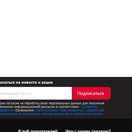
исаться на новости и акции
Подписаться
Даю согласие на обработку моих персональных данных для получения
рекламно-информационной рассылки в соответствии
с условиями
обработки.
Ознакомлен
с разъяснением прав, связанных с обработкой,
механизмом их реализации, последствиями дачи согласия или отказа.
Клуб покупателей
Что с моим заказом?