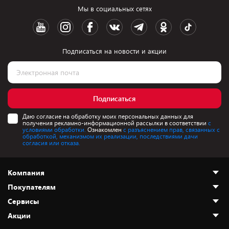
Мы в социальных сетях
Подписаться на новости и акции
Подписаться
Даю согласие на обработку моих персональных данных для
получения рекламно-информационной рассылки в соответствии
с
условиями обработки.
Ознакомлен
с разъяснением прав, связанных с
обработкой, механизмом их реализации, последствиями дачи
согласия или отказа.
Компания
Покупателям
О нас
Сервисы
Адреса магазинов
Как сделать заказ
Акции
Новости
Оплата и доставка
Программа «Защита+»