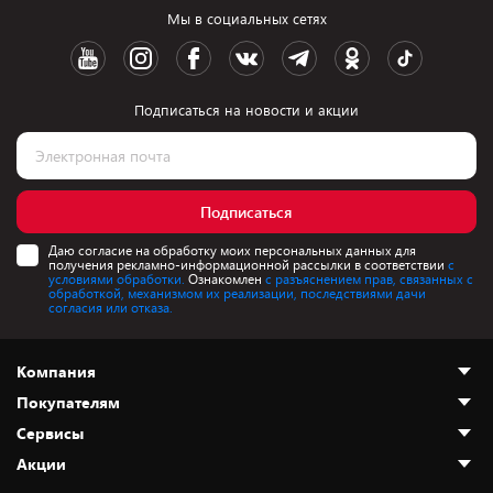
Мы в социальных сетях
Подписаться на новости и акции
Подписаться
Даю согласие на обработку моих персональных данных для
получения рекламно-информационной рассылки в соответствии
с
условиями обработки.
Ознакомлен
с разъяснением прав, связанных с
обработкой, механизмом их реализации, последствиями дачи
согласия или отказа.
Компания
Покупателям
О нас
Сервисы
Адреса магазинов
Как сделать заказ
Акции
Новости
Оплата и доставка
Программа «Защита+»