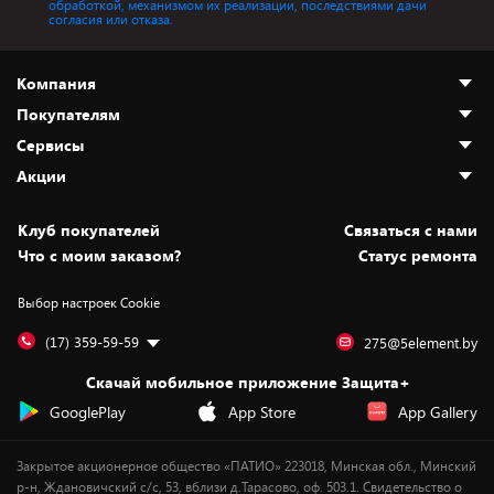
обработкой, механизмом их реализации, последствиями дачи
согласия или отказа.
Компания
Покупателям
О нас
Сервисы
Адреса магазинов
Как сделать заказ
Акции
Новости
Оплата и доставка
Программа «Защита+»
Статьи и обзоры
Безналичный расчёт
Установка техники
Скидки и промокоды
Клуб покупателей
Cвязаться с нами
Вакансии
Обмен и возврат товара
Для игровых консолей
Белорусские товары
Что с моим заказом?
Статус ремонта
Контакты
Юридическая информация
Подписки на видеосервисы
Подарки
Выбор настроек Cookie
Дай пять добру!
Обработка персональных данных
Для мобильных устройств
Бонусы
Подарочные карты
Для компьютеров
Оплата частями
(17) 359-59-59
275@5element.by
Утилизация старой техники
Предзаказы
Скачай мобильное приложение Защита+
Сервисные центры
Новинки
GooglePlay
App Store
App Gallery
Уценка
Закрытое акционерное общество «ПАТИО» 223018, Минская обл., Минский
р-н, Ждановичский с/с, 53, вблизи д.Тарасово, оф. 503.1. Свидетельство о