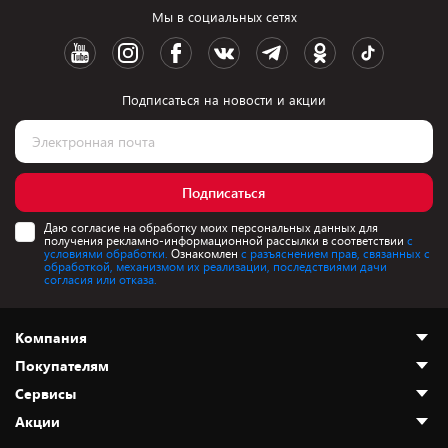
Мы в социальных сетях
Подписаться на новости и акции
Подписаться
Даю согласие на обработку моих персональных данных для
получения рекламно-информационной рассылки в соответствии
с
условиями обработки.
Ознакомлен
с разъяснением прав, связанных с
обработкой, механизмом их реализации, последствиями дачи
согласия или отказа.
Компания
Покупателям
О нас
Сервисы
Адреса магазинов
Как сделать заказ
Акции
Новости
Оплата и доставка
Программа «Защита+»