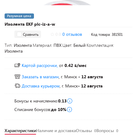
Разумная цена
Изолента EKF plc-iz-a-w
0.0
0 отзывов
Сравнить
Код товара: 381501
Тип:
Изолента
Материал:
ПВХ
Цвет:
Белый
Комплектация:
Изолента
Картой рассрочки,
от
0.42
/мес
Заказать в магазин
, г. Минск
- 12 августа
Доставка курьером
, г. Минск
- 12 августа
Бонусы к начислению:
0.13
Списание бонусов:
до 10%
Характеристики
Наличие и доставка
Отзывы
Вопросы
0
0