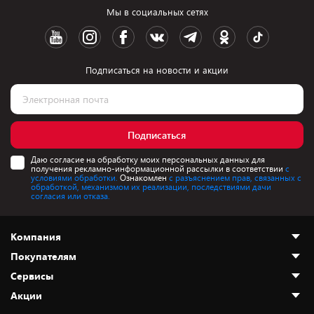
Мы в социальных сетях
Подписаться на новости и акции
Подписаться
Даю согласие на обработку моих персональных данных для
получения рекламно-информационной рассылки в соответствии
с
условиями обработки.
Ознакомлен
с разъяснением прав, связанных с
обработкой, механизмом их реализации, последствиями дачи
согласия или отказа.
Компания
Покупателям
О нас
Сервисы
Адреса магазинов
Как сделать заказ
Акции
Новости
Оплата и доставка
Программа «Защита+»