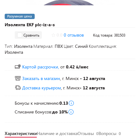
Разумная цена
Изолента EKF plc-iz-a-s
0.0
0 отзывов
Сравнить
Код товара: 381503
Тип:
Изолента
Материал:
ПВХ
Цвет:
Синий
Комплектация:
Изолента
Картой рассрочки,
от
0.42
/мес
Заказать в магазин
, г. Минск
- 12 августа
Доставка курьером
, г. Минск
- 12 августа
Бонусы к начислению:
0.13
Списание бонусов:
до 10%
Характеристики
Наличие и доставка
Отзывы
Вопросы
0
0