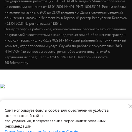
государственной регистрации ЗАО «ПАТИО» выдано Мингорисполкомом
на основании решения от 18.04.2001 № 491. УНП 100183195. Режим работы
интернет-магазина: с 9.00 до 21.00 ежедневно. Дата включения сведений
об интернет-магазине 5element.by в Торговый реестр Республики Беларусь
- 11.04.2018, № регистрации 412542.
Номер телефона работников, уполномоченных рассматривать обращения
покупателей в соответствии с законодательством об обращениях граждан
и юридических лиц: +375172702914 - Минский районный исполнительный
комитет , отдел торговли и услуг. Служба по работе с покупателями ЗАО
«ПАТИО» (по вопросам рассмотрения обращения покупателей о
нарушении их прав): Тел.: +37517-359-23-83. Электронная почта:
5@5element.by
Cайт использует файлы cookie для обеспечения удобства
пользователей сайта,
его улучшения, предоставления персонализированных
рекомендаций.
Подробнее о настройках файлов Cookie