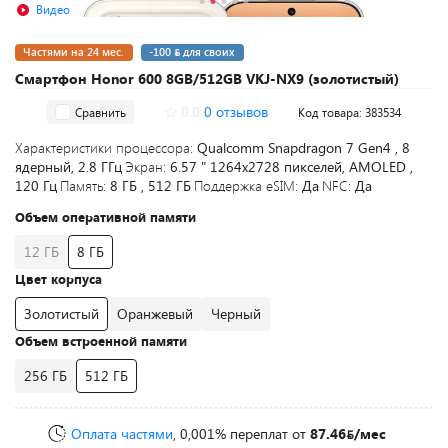
Видео
Частями на 24 мес.
-100
для своих
Смартфон Honor 600 8GB/512GB VKJ-NX9 (золотистый)
0.0
0 отзывов
Сравнить
Код товара: 383534
Характеристики процессора:
Qualcomm Snapdragon 7 Gen4 , 8
ядерный, 2.8 ГГц
Экран:
6.57 " 1264x2728 пикселей, AMOLED ,
120 Гц
Память:
8 ГБ , 512 ГБ
Поддержка eSIM:
Да
NFC:
Да
Объем оперативной памяти
12 ГБ
8 ГБ
Цвет корпуса
Золотистый
Оранжевый
Черный
Объем встроенной памяти
256 ГБ
512 ГБ
Оплата частями
, 0,001% переплат
от
87.46
/мес