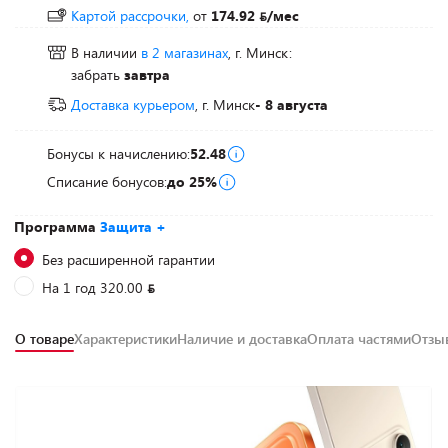
Картой рассрочки,
от
174.92
/мес
В наличии
в 2 магазинах
, г. Минск:
забрать
завтра
Доставка курьером
, г. Минск
- 8 августа
Бонусы к начислению:
52.48
Списание бонусов:
до 25%
Программа
Защита +
Без расширенной гарантии
На 1 год 320.00
О товаре
Характеристики
Наличие и доставка
Оплата частями
Отз