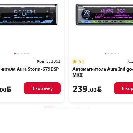
Код:
371861
Ко
5.0
нитола Aura Storm-679DSP
Автомагнитола Aura Indigo
MKII
239.
В корзину
В ко
00
00