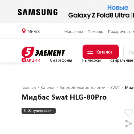
Минск
Магазины
Помощь
Подарочные 
Каталог
АКЦИИ
Смартфоны
Пылесосы
Стиральные
Главная
Каталог
Автомобильные колонки
SWAT
Мидб
Мидбас Swat HLG-80Pro
3+21 суперкредит