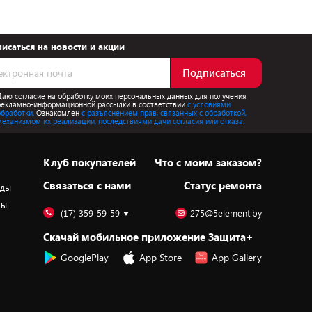
исаться на новости и акции
Подписаться
Даю согласие на обработку моих персональных данных для получения
рекламно-информационной рассылки в соответствии
с условиями
обработки.
Ознакомлен
с разъяснением прав, связанных с обработкой,
механизмом их реализации, последствиями дачи согласия или отказа.
Клуб покупателей
Что с моим заказом?
Cвязаться с нами
Статус ремонта
оды
ры
(17) 359-59-59
275@5element.by
Скачай мобильное приложение Защита+
GooglePlay
App Store
App Gallery