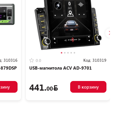
д:
310316
Код:
310319
0.0
0.0
-879DSP
USB-магнитола ACV AD-9701
Автом
879DS
441.
27
рзину
В корзину
00