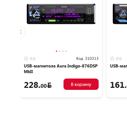
Код:
310313
0.0
0.0
USB-магнитола Aura Indigo-876DSP
USB-маг
MkII
228.
161.
В корзину
00