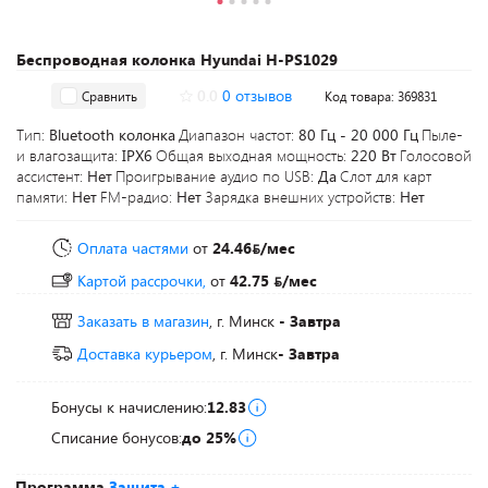
Беспроводная колонка Hyundai H-PS1029
0.0
0 отзывов
Сравнить
Код товара: 369831
Тип:
Bluetooth колонка
Диапазон частот:
80 Гц - 20 000 Гц
Пыле-
и влагозащита:
IPX6
Общая выходная мощность:
220 Вт
Голосовой
ассистент:
Нет
Проигрывание аудио по USB:
Да
Слот для карт
памяти:
Нет
FM-радио:
Нет
Зарядка внешних устройств:
Нет
Оплата частями
от
24.46
/мес
Картой рассрочки,
от
42.75
/мес
Заказать в магазин
, г. Минск
- Завтра
Доставка курьером
, г. Минск
- Завтра
Бонусы к начислению:
12.83
Списание бонусов:
до 25%
Программа
Защита +