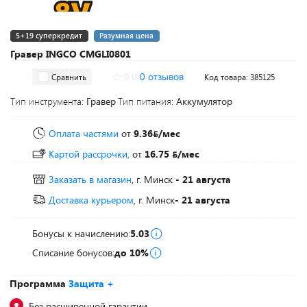
5+19 суперкредит
Разумная цена
Гравер INGCO CMGLI0801
0.0
0 отзывов
Сравнить
Код товара: 385125
Тип инструмента:
Гравер
Тип питания:
Аккумулятор
Оплата частями
от
9.36
/мес
Картой рассрочки,
от
16.75
/мес
Заказать в магазин
, г. Минск
- 21 августа
Доставка курьером
, г. Минск
- 21 августа
Бонусы к начислению:
5.03
Списание бонусов:
до 10%
Программа
Защита +
Без расширенной гарантии