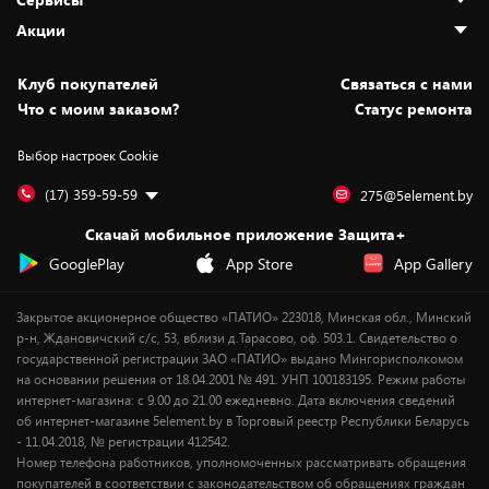
Адреса магазинов
Как сделать заказ
Акции
Новости
Оплата и доставка
Программа «Защита+»
Статьи и обзоры
Безналичный расчёт
Установка техники
Скидки и промокоды
Клуб покупателей
Cвязаться с нами
Вакансии
Обмен и возврат товара
Для игровых консолей
Белорусские товары
Что с моим заказом?
Статус ремонта
Контакты
Юридическая информация
Подписки на видеосервисы
Подарки
Выбор настроек Cookie
Дай пять добру!
Обработка персональных данных
Для мобильных устройств
Бонусы
Подарочные карты
Для компьютеров
Оплата частями
(17) 359-59-59
275@5element.by
Утилизация старой техники
Предзаказы
Скачай мобильное приложение Защита+
Сервисные центры
Новинки
GooglePlay
App Store
App Gallery
Уценка
Закрытое акционерное общество «ПАТИО» 223018, Минская обл., Минский
р-н, Ждановичский с/с, 53, вблизи д.Тарасово, оф. 503.1. Свидетельство о
государственной регистрации ЗАО «ПАТИО» выдано Мингорисполкомом
на основании решения от 18.04.2001 № 491. УНП 100183195. Режим работы
интернет-магазина: с 9.00 до 21.00 ежедневно. Дата включения сведений
об интернет-магазине 5element.by в Торговый реестр Республики Беларусь
- 11.04.2018, № регистрации 412542.
Номер телефона работников, уполномоченных рассматривать обращения
покупателей в соответствии с законодательством об обращениях граждан