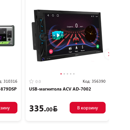
д:
310316
Код:
356390
0.0
0.0
-879DSP
USB-магнитола ACV AD-7002
Автом
879DS
335.
27
рзину
В корзину
00