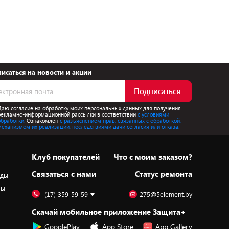
исаться на новости и акции
Подписаться
Даю согласие на обработку моих персональных данных для получения
рекламно-информационной рассылки в соответствии
с условиями
обработки.
Ознакомлен
с разъяснением прав, связанных с обработкой,
механизмом их реализации, последствиями дачи согласия или отказа.
Клуб покупателей
Что с моим заказом?
Cвязаться с нами
Статус ремонта
оды
ры
(17) 359-59-59
275@5element.by
Скачай мобильное приложение Защита+
GooglePlay
App Store
App Gallery