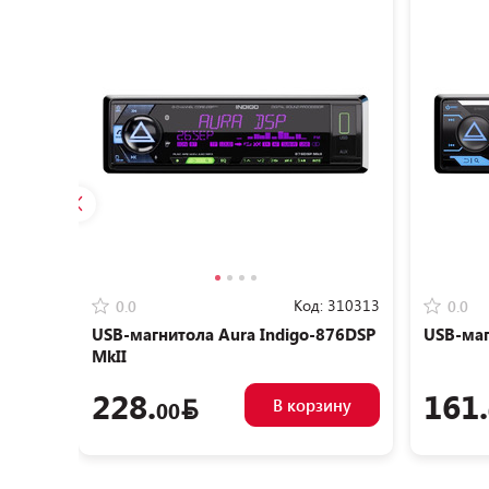
Код:
310313
0.0
0.0
USB-магнитола Aura Indigo-876DSP
USB-маг
MkII
228.
161.
В корзину
00