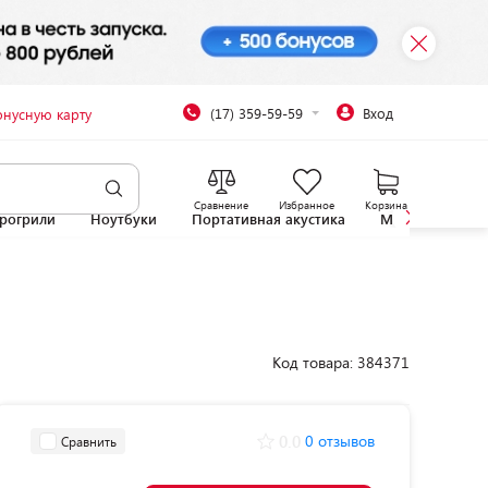
(17) 359-59-59
Вход
онусную карту
Сравнение
Избранное
Корзина
рогрили
Ноутбуки
Портативная акустика
Микроволновы
Код товара: 384371
0.0
0 отзывов
Сравнить