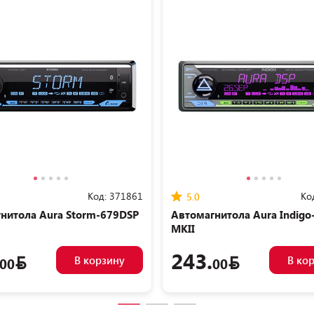
Код:
371861
Ко
5.0
нитола Aura Storm-679DSP
Автомагнитола Aura Indigo
MKII
243.
В корзину
В ко
00
00