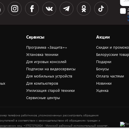
Сервисы
Акции
Программа «Защита+»
Скидки и промок
Установка техники
Белорусские това
Для игровых консолей
Подарки
Подписки на видеосервисы
Бонусы
Для мобильных устройств
Оплата частями
ных
Для компьютеров
Новинки
Утилизация старой техники
Уценка
Сервисные центры
омер телефона работников, уполномоченных рассматривать обращения
окупателей в соответствии с законодательством об обращениях граждан и
ридических лиц: +375172702914 - Минский районный исполнительный комитет ,