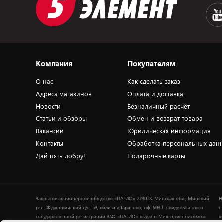
Компания
Покупателям
О нас
Как сделать заказ
Адреса магазинов
Оплата и доставка
Новости
Безналичный расчёт
Статьи и обзоры
Обмен и возврат товара
Вакансии
Юридическая информация
Контакты
Обработка персональных дан
Дай пять добру!
Подарочные карты
Закрытое акционерное общество «ПАТИО» 223018, Минская обл., Минский
Н
р-н, Ждановичский с/с, 53, вблизи д.Тарасово, оф. 503.1. Свидетельство о
п
государственной регистрации ЗАО «ПАТИО» выдано Мингорисполкомом
ю