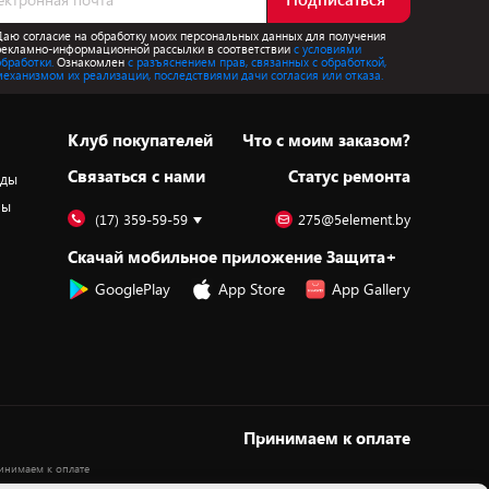
Даю согласие на обработку моих персональных данных для получения
рекламно-информационной рассылки в соответствии
с условиями
обработки.
Ознакомлен
с разъяснением прав, связанных с обработкой,
механизмом их реализации, последствиями дачи согласия или отказа.
Клуб покупателей
Что с моим заказом?
Cвязаться с нами
Статус ремонта
оды
ры
(17) 359-59-59
275@5element.by
Скачай мобильное приложение Защита+
GooglePlay
App Store
App Gallery
Принимаем к оплате