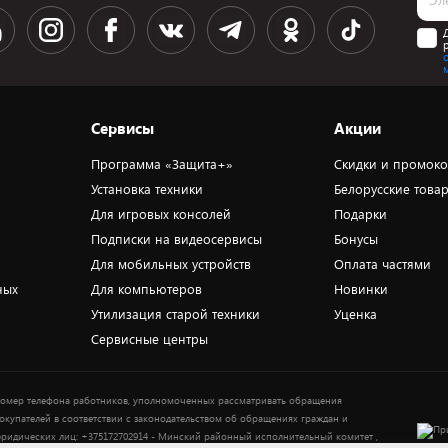
Сервисы
Акции
Программа «Защита+»
Скидки и промок
Установка техники
Белорусские това
Для игровых консолей
Подарки
Подписки на видеосервисы
Бонусы
Для мобильных устройств
Оплата частями
ных
Для компьютеров
Новинки
Утилизация старой техники
Уценка
Сервисные центры
омер телефона работников, уполномоченных рассматривать обращения
окупателей в соответствии с законодательством об обращениях граждан и
ридических лиц: +375172702914 - Минский районный исполнительный комитет ,