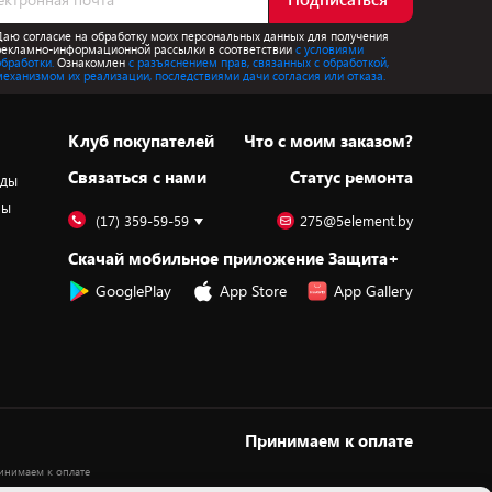
Даю согласие на обработку моих персональных данных для получения
рекламно-информационной рассылки в соответствии
с условиями
обработки.
Ознакомлен
с разъяснением прав, связанных с обработкой,
механизмом их реализации, последствиями дачи согласия или отказа.
Клуб покупателей
Что с моим заказом?
Cвязаться с нами
Статус ремонта
оды
ры
(17) 359-59-59
275@5element.by
Скачай мобильное приложение Защита+
GooglePlay
App Store
App Gallery
Принимаем к оплате