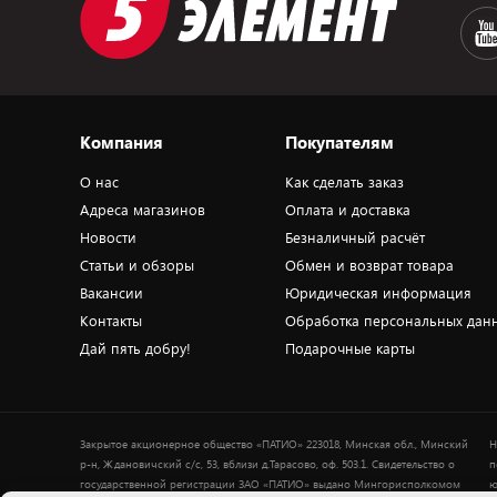
Компания
Покупателям
О нас
Как сделать заказ
Адреса магазинов
Оплата и доставка
Новости
Безналичный расчёт
Статьи и обзоры
Обмен и возврат товара
Вакансии
Юридическая информация
Контакты
Обработка персональных дан
Дай пять добру!
Подарочные карты
Закрытое акционерное общество «ПАТИО» 223018, Минская обл., Минский
Н
р-н, Ждановичский с/с, 53, вблизи д.Тарасово, оф. 503.1. Свидетельство о
п
государственной регистрации ЗАО «ПАТИО» выдано Мингорисполкомом
ю