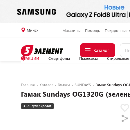
Минск
Магазины
Помощь
Подарочные 
Каталог
АКЦИИ
Смартфоны
Пылесосы
Стиральные
Главная
Каталог
Гамаки
SUNDAYS
Гамак Sundays OG1
Гамак Sundays OG1320G (зелен
3+21 суперкредит