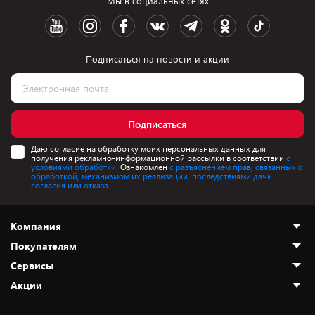
Мы в социальных сетях
Подписаться на новости и акции
Подписаться
Даю согласие на обработку моих персональных данных для
получения рекламно-информационной рассылки в соответствии
с
условиями обработки.
Ознакомлен
с разъяснением прав, связанных с
обработкой, механизмом их реализации, последствиями дачи
согласия или отказа.
Компания
Покупателям
О нас
Сервисы
Адреса магазинов
Как сделать заказ
Акции
Новости
Оплата и доставка
Программа «Защита+»
Статьи и обзоры
Безналичный расчёт
Установка техники