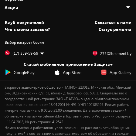
Адреса магазинов
Как сделать заказ
Акции
Новости
Оплата и доставка
Программа «Защита+»
Статьи и обзоры
Безналичный расчёт
Установка техники
Скидки и промокоды
Клуб покупателей
Cвязаться с нами
Вакансии
Обмен и возврат товара
Для игровых консолей
Белорусские товары
Что с моим заказом?
Статус ремонта
Контакты
Юридическая информация
Подписки на видеосервисы
Подарки
Выбор настроек Cookie
Дай пять добру!
Обработка персональных данных
Для мобильных устройств
Бонусы
Подарочные карты
Для компьютеров
Оплата частями
(17) 359-59-59
275@5element.by
Утилизация старой техники
Новинки
Скачай мобильное приложение Защита+
Сервисные центры
Уценка
GooglePlay
App Store
App Gallery
Закрытое акционерное общество «ПАТИО» 223018, Минская обл., Минский
р-н, Ждановичский с/с, 53, вблизи д.Тарасово, оф. 503.1. Свидетельство о
государственной регистрации ЗАО «ПАТИО» выдано Мингорисполкомом
на основании решения от 18.04.2001 № 491. УНП 100183195. Режим работы
интернет-магазина: с 9.00 до 21.00 ежедневно. Дата включения сведений
об интернет-магазине 5element.by в Торговый реестр Республики Беларусь
- 11.04.2018, № регистрации 412542.
Номер телефона работников, уполномоченных рассматривать обращения
покупателей в соответствии с законодательством об обращениях граждан