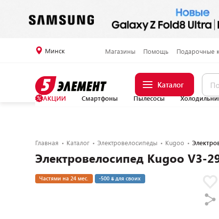
Минск
Магазины
Помощь
Подарочные 
Каталог
АКЦИИ
Смартфоны
Пылесосы
Холодильни
Главная
Каталог
Электровелосипеды
Kugoo
Электро
Электровелосипед Kugoo V3-2
Частями на 24 мес.
-500
для своих