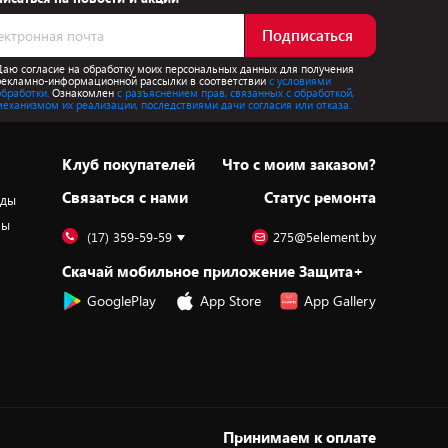
Подписаться
Даю согласие на обработку моих персональных данных для получения
рекламно-информационной рассылки в соответствии
с условиями
обработки.
Ознакомлен
с разъяснением прав, связанных с обработкой,
механизмом их реализации, последствиями дачи согласия или отказа.
Клуб покупателей
Что с моим заказом?
Cвязаться с нами
Статус ремонта
оды
ры
(17) 359-59-59
275@5element.by
Скачай мобильное приложение Защита+
GooglePlay
App Store
App Gallery
Принимаем к оплате