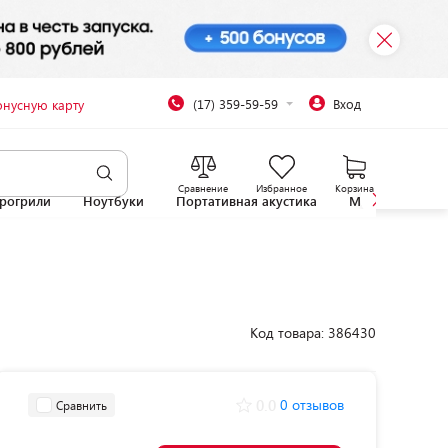
(17) 359-59-59
Вход
онусную карту
Сравнение
Избранное
Корзина
рогрили
Ноутбуки
Портативная акустика
Микроволновы
Код товара: 386430
0.0
0 отзывов
Сравнить