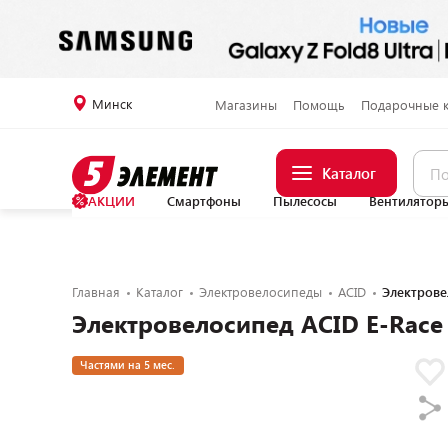
Минск
Магазины
Помощь
Подарочные 
Каталог
АКЦИИ
Смартфоны
Пылесосы
Вентилятор
Главная
Каталог
Электровелосипеды
ACID
Электровел
Электровелосипед ACID E-Race B
Частями на 5 мес.