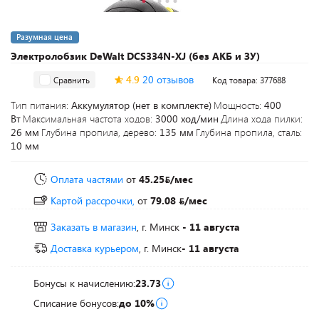
Разумная цена
Электролобзик DeWalt DCS334N-XJ (без АКБ и ЗУ)
4.9
20 отзывов
Сравнить
Код товара: 377688
Тип питания:
Аккумулятор (нет в комплекте)
Мощность:
400
Вт
Максимальная частота ходов:
3000 ход/мин
Длина хода пилки:
26 мм
Глубина пропила, дерево:
135 мм
Глубина пропила, сталь:
10 мм
Оплата частями
от
45.25
/мес
Картой рассрочки,
от
79.08
/мес
Заказать в магазин
, г. Минск
- 11 августа
Доставка курьером
, г. Минск
- 11 августа
Бонусы к начислению:
23.73
Списание бонусов:
до 10%