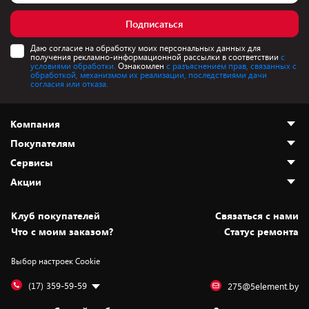
Подписаться
Даю согласие на обработку моих персональных данных для
получения рекламно-информационной рассылки в соответствии
с
условиями обработки.
Ознакомлен
с разъяснением прав, связанных с
обработкой, механизмом их реализации, последствиями дачи
согласия или отказа.
Компания
Покупателям
О нас
Сервисы
Адреса магазинов
Как сделать заказ
Акции
Новости
Оплата и доставка
Программа «Защита+»
Статьи и обзоры
Безналичный расчёт
Установка техники
Скидки и промокоды
Клуб покупателей
Cвязаться с нами
Вакансии
Обмен и возврат товара
Для игровых консолей
Белорусские товары
Что с моим заказом?
Статус ремонта
Контакты
Юридическая информация
Подписки на видеосервисы
Подарки
Выбор настроек Cookie
Дай пять добру!
Обработка персональных данных
Для мобильных устройств
Бонусы
Подарочные карты
Для компьютеров
Оплата частями
(17) 359-59-59
275@5element.by
Утилизация старой техники
Предзаказы