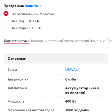
Программа
Защита +
Без расширенной гарантии
На 1 год 110.00
На 2 года 150.00
Характеристики
Наличие и доставка
Оплата частями
Отзывы
Во
20
Основные
DEWALT
Бренд
Тип рукоятки
Скоба
Тип питания
Аккумулятор (нет в
комплекте)
Мощность
400 Вт
Максимальная частота ходов
3000 ход/мин