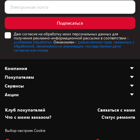
Подписаться
Даю согласие на обработку моих персональных данных для
получения рекламно-информационной рассылки в соответствии
с
условиями обработки.
Ознакомлен
с разъяснением прав, связанных с
обработкой, механизмом их реализации, последствиями дачи
согласия или отказа.
Компания
Покупателям
О нас
Сервисы
Адреса магазинов
Как сделать заказ
Акции
Новости
Оплата и доставка
Программа «Защита+»
Статьи и обзоры
Безналичный расчёт
Установка техники
Скидки и промокоды
Клуб покупателей
Cвязаться с нами
Вакансии
Обмен и возврат товара
Для игровых консолей
Белорусские товары
Что с моим заказом?
Статус ремонта
Контакты
Юридическая информация
Подписки на видеосервисы
Подарки
Выбор настроек Cookie
Дай пять добру!
Обработка персональных данных
Для мобильных устройств
Бонусы