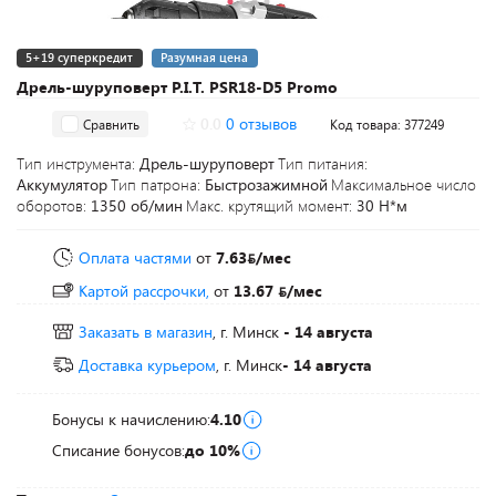
5+19 суперкредит
Разумная цена
Дрель-шуруповерт P.I.T. PSR18-D5 Promo
0.0
0 отзывов
Сравнить
Код товара: 377249
Тип инструмента:
Дрель-шуруповерт
Тип питания:
Аккумулятор
Тип патрона:
Быстрозажимной
Максимальное число
оборотов:
1350 об/мин
Макс. крутящий момент:
30 Н*м
Оплата частями
от
7.63
/мес
Картой рассрочки,
от
13.67
/мес
Заказать в магазин
, г. Минск
- 14 августа
Доставка курьером
, г. Минск
- 14 августа
Бонусы к начислению:
4.10
Списание бонусов:
до 10%