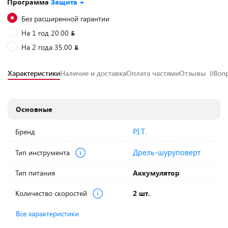
Программа
Защита +
Без расширенной гарантии
На 1 год 20.00
На 2 года 35.00
Характеристики
Наличие и доставка
Оплата частями
Отзывы
Воп
0
Основные
P.I.T.
Бренд
Дрель-шуруповерт
Тип инструмента
Тип питания
Аккумулятор
Количество скоростей
2 шт.
Все характеристики