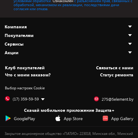
условиями обработки.
Ознакомлен
с разъяснением прав, связанных с
обработкой, механизмом их реализации, последствиями дачи
согласия или отказа.
Компания
Покупателям
О нас
Сервисы
Адреса магазинов
Как сделать заказ
Акции
Новости
Оплата и доставка
Программа «Защита+»
Статьи и обзоры
Безналичный расчёт
Установка техники
Скидки и промокоды
Клуб покупателей
Cвязаться с нами
Вакансии
Обмен и возврат товара
Для игровых консолей
Белорусские товары
Что с моим заказом?
Статус ремонта
Контакты
Юридическая информация
Подписки на видеосервисы
Подарки
Выбор настроек Cookie
Дай пять добру!
Обработка персональных данных
Для мобильных устройств
Бонусы
Подарочные карты
Для компьютеров
Оплата частями
(17) 359-59-59
275@5element.by
Утилизация старой техники
Предзаказы
Скачай мобильное приложение Защита+
Сервисные центры
Новинки
GooglePlay
App Store
App Gallery
Уценка
Закрытое акционерное общество «ПАТИО» 223018, Минская обл., Минский