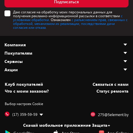
Подписаться
Даю согласие на обработку моих персональных данных для
получения рекламно-информационной рассылки в соответствии
с
условиями обработки.
Ознакомлен
с разъяснением прав, связанных с
обработкой, механизмом их реализации, последствиями дачи
согласия или отказа.
Компания
Покупателям
О нас
Сервисы
Адреса магазинов
Как сделать заказ
Акции
Новости
Оплата и доставка
Программа «Защита+»
Статьи и обзоры
Безналичный расчёт
Установка техники
Скидки и промокоды
Клуб покупателей
Cвязаться с нами
Вакансии
Обмен и возврат товара
Для игровых консолей
Белорусские товары
Что с моим заказом?
Статус ремонта
Контакты
Юридическая информация
Подписки на видеосервисы
Подарки
Выбор настроек Cookie
Дай пять добру!
Обработка персональных данных
Для мобильных устройств
Бонусы
Подарочные карты
Для компьютеров
Оплата частями
(17) 359-59-59
275@5element.by
Утилизация старой техники
Предзаказы
Скачай мобильное приложение Защита+
Сервисные центры
Новинки