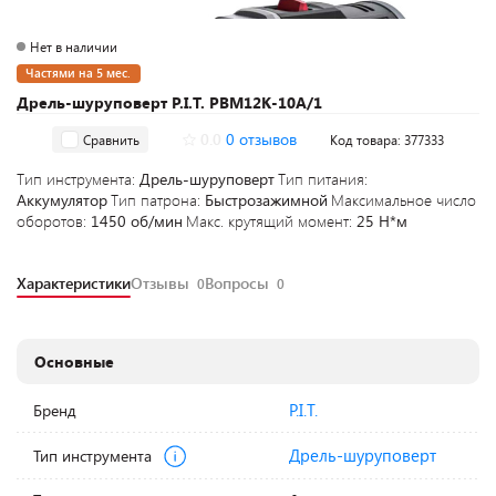
Нет в наличии
Частями на 5 мес.
Дрель-шуруповерт P.I.T. PBM12K-10A/1
0.0
0 отзывов
Сравнить
Код товара: 377333
Тип инструмента:
Дрель-шуруповерт
Тип питания:
Аккумулятор
Тип патрона:
Быстрозажимной
Максимальное число
оборотов:
1450 об/мин
Макс. крутящий момент:
25 Н*м
Характеристики
Отзывы
Вопросы
0
0
Основные
P.I.T.
Бренд
Дрель-шуруповерт
Тип инструмента