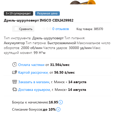
5+19 суперкредит
Разумная цена
Дрель-шуруповерт INGCO CIDLI429982
0.0
0 отзывов
Сравнить
Код товара: 385370
Тип инструмента:
Дрель-шуруповерт
Тип питания:
Аккумулятор
Тип патрона:
Быстрозажимной
Максимальное число
оборотов:
2000 об/мин
Частота ударов:
30000 уд/мин
Макс.
крутящий момент:
99 Н*м
Оплата частями
от
31.56
/мес
Картой рассрочки,
от
56.50
/мес
Заказать в магазин
, г. Минск
- 14 августа
Доставка курьером
, г. Минск
- 14 августа
Бонусы к начислению:
16.95
Списание бонусов:
до 10%