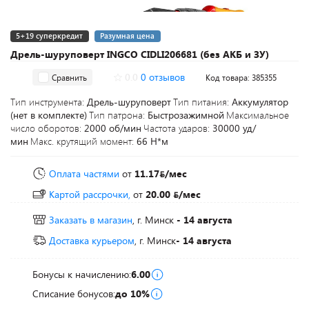
5+19 суперкредит
Разумная цена
Дрель-шуруповерт INGCO CIDLI206681 (без АКБ и ЗУ)
0.0
0 отзывов
Сравнить
Код товара: 385355
Тип инструмента:
Дрель-шуруповерт
Тип питания:
Аккумулятор
(нет в комплекте)
Тип патрона:
Быстрозажимной
Максимальное
число оборотов:
2000 об/мин
Частота ударов:
30000 уд/
мин
Макс. крутящий момент:
66 Н*м
Оплата частями
от
11.17
/мес
Картой рассрочки,
от
20.00
/мес
Заказать в магазин
, г. Минск
- 14 августа
Доставка курьером
, г. Минск
- 14 августа
Бонусы к начислению:
6.00
Списание бонусов:
до 10%