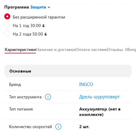
Программа
Защита +
Без расширенной гарантии
На 1 год 30.00
На 2 года 50.00
Характеристики
Наличие и доставка
Оплата частями
Отзывы
Воп
0
Основные
INGCO
Бренд
Дрель-шуруповерт
Тип инструмента
Тип питания
Аккумулятор (нет в
комплекте)
Количество скоростей
2 шт.