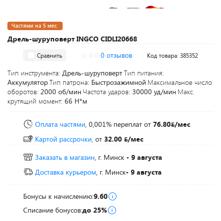
Частями на 5 мес.
Дрель-шуруповерт INGCO CIDLI20668
0.0
0 отзывов
Сравнить
Код товара: 385352
Тип инструмента:
Дрель-шуруповерт
Тип питания:
Аккумулятор
Тип патрона:
Быстрозажимной
Максимальное число
оборотов:
2000 об/мин
Частота ударов:
30000 уд/мин
Макс.
крутящий момент:
66 Н*м
Оплата частями
, 0,001% переплат
от
76.80
/мес
Картой рассрочки,
от
32.00
/мес
Заказать в магазин
, г. Минск
- 9 августа
Доставка курьером
, г. Минск
- 9 августа
Бонусы к начислению:
9.60
Списание бонусов:
до 25%