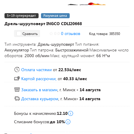
5+19 суперкредит
Разумная цена
Дрель-шуруповерт INGCO CDLI20668
0.0
0 отзывов
Сравнить
Код товара: 385350
Тип инструмента:
Дрель-шуруповерт
Тип питания:
Аккумулятор
Тип патрона:
Быстрозажимной
Максимальное число
оборотов:
2000 об/мин
Макс. крутящий момент:
66 Н*м
Оплата частями
от
22.53
/мес
Картой рассрочки,
от
40.33
/мес
Заказать в магазин
, г. Минск
- 14 августа
Доставка курьером
, г. Минск
- 14 августа
Бонусы к начислению:
12.10
Списание бонусов:
до 10%