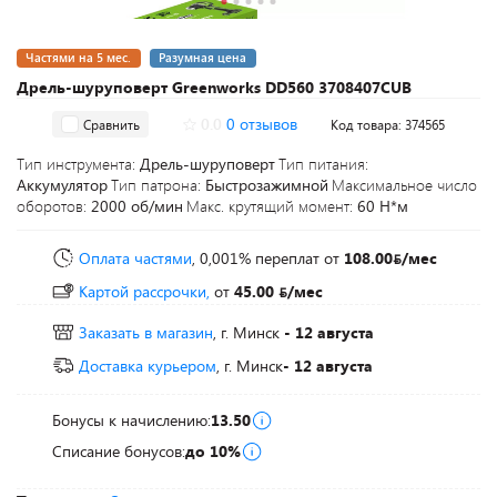
Частями на 5 мес.
Разумная цена
Дрель-шуруповерт Greenworks DD560 3708407CUB
0.0
0 отзывов
Сравнить
Код товара: 374565
Тип инструмента:
Дрель-шуруповерт
Тип питания:
Аккумулятор
Тип патрона:
Быстрозажимной
Максимальное число
оборотов:
2000 об/мин
Макс. крутящий момент:
60 Н*м
Оплата частями
, 0,001% переплат
от
108.00
/мес
Картой рассрочки,
от
45.00
/мес
Заказать в магазин
, г. Минск
- 12 августа
Доставка курьером
, г. Минск
- 12 августа
Бонусы к начислению:
13.50
Списание бонусов:
до 10%