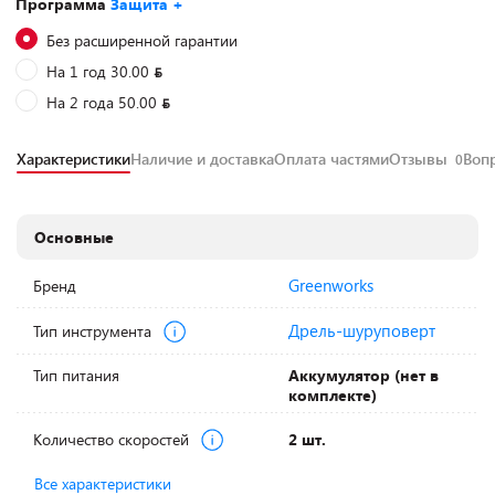
Программа
Защита +
Без расширенной гарантии
На 1 год 30.00
На 2 года 50.00
Характеристики
Наличие и доставка
Оплата частями
Отзывы
Воп
0
Основные
Greenworks
Бренд
Дрель-шуруповерт
Тип инструмента
Тип питания
Аккумулятор (нет в
комплекте)
Количество скоростей
2 шт.
Все характеристики