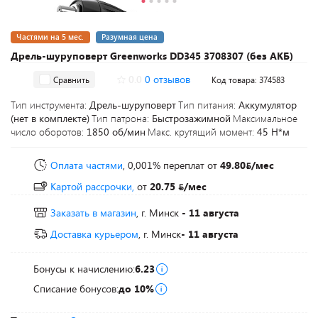
Частями на 5 мес.
Разумная цена
Дрель-шуруповерт Greenworks DD345 3708307 (без АКБ)
0.0
0 отзывов
Сравнить
Код товара: 374583
Тип инструмента:
Дрель-шуруповерт
Тип питания:
Аккумулятор
(нет в комплекте)
Тип патрона:
Быстрозажимной
Максимальное
число оборотов:
1850 об/мин
Макс. крутящий момент:
45 Н*м
Оплата частями
, 0,001% переплат
от
49.80
/мес
Картой рассрочки,
от
20.75
/мес
Заказать в магазин
, г. Минск
- 11 августа
Доставка курьером
, г. Минск
- 11 августа
Бонусы к начислению:
6.23
Списание бонусов:
до 10%