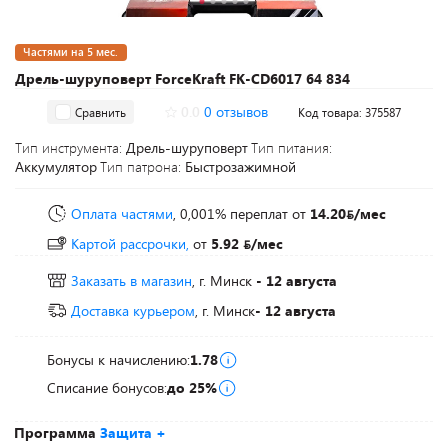
Частями на 5 мес.
Дрель-шуруповерт ForceKraft FK-CD6017 64 834
0.0
0 отзывов
Сравнить
Код товара: 375587
Тип инструмента:
Дрель-шуруповерт
Тип питания:
Аккумулятор
Тип патрона:
Быстрозажимной
Оплата частями
, 0,001% переплат
от
14.20
/мес
Картой рассрочки,
от
5.92
/мес
Заказать в магазин
, г. Минск
- 12 августа
Доставка курьером
, г. Минск
- 12 августа
Бонусы к начислению:
1.78
Списание бонусов:
до 25%
Программа
Защита +