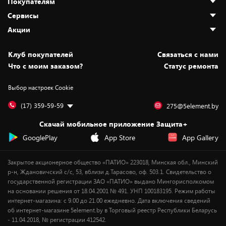
Покупателям
О нас
Сервисы
Адреса магазинов
Как сделать заказ
Акции
Новости
Оплата и доставка
Программа «Защита+»
Статьи и обзоры
Безналичный расчёт
Установка техники
Скидки и промокоды
Клуб покупателей
Cвязаться с нами
Вакансии
Обмен и возврат товара
Для игровых консолей
Белорусские товары
Что с моим заказом?
Статус ремонта
Контакты
Юридическая информация
Подписки на видеосервисы
Подарки
Выбор настроек Cookie
Дай пять добру!
Обработка персональных данных
Для мобильных устройств
Бонусы
Подарочные карты
Для компьютеров
Оплата частями
(17) 359-59-59
275@5element.by
Утилизация старой техники
Новинки
Скачай мобильное приложение Защита+
Сервисные центры
Уценка
GooglePlay
App Store
App Gallery
Закрытое акционерное общество «ПАТИО» 223018, Минская обл., Минский
р-н, Ждановичский с/с, 53, вблизи д.Тарасово, оф. 503.1. Свидетельство о
государственной регистрации ЗАО «ПАТИО» выдано Мингорисполкомом
на основании решения от 18.04.2001 № 491. УНП 100183195. Режим работы
интернет-магазина: с 9.00 до 21.00 ежедневно. Дата включения сведений
об интернет-магазине 5element.by в Торговый реестр Республики Беларусь
- 11.04.2018, № регистрации 412542.