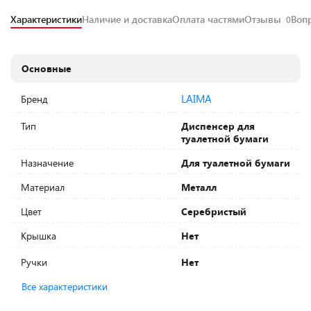
Характеристики
Наличие и доставка
Оплата частями
Отзывы
Воп
0
Основные
LAIMA
Бренд
Тип
Диспенсер для
туалетной бумаги
Назначение
Для туалетной бумаги
Материал
Металл
Цвет
Серебристый
Крышка
Нет
Ручки
Нет
Все характеристики