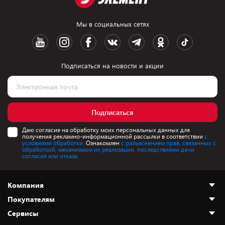
Мы в социальных сетях
Подписаться на новости и акции
Подписаться
Даю согласие на обработку моих персональных данных для
получения рекламно-информационной рассылки в соответствии
с
условиями обработки.
Ознакомлен
с разъяснением прав, связанных с
обработкой, механизмом их реализации, последствиями дачи
согласия или отказа.
Компания
Покупателям
О нас
Сервисы
Адреса магазинов
Как сделать заказ