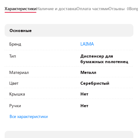
Характеристики
Наличие и доставка
Оплата частями
Отзывы
Воп
0
Основные
LAIMA
Бренд
Тип
Диспенсер для
бумажных полотенец
Материал
Металл
Цвет
Серебристый
Крышка
Нет
Ручки
Нет
Все характеристики