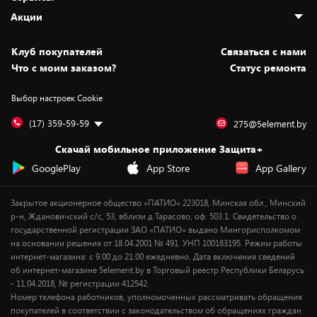
Адреса магазинов
Как сделать заказ
Акции
Новости
Оплата и доставка
Программа «Защита+»
Статьи и обзоры
Безналичный расчёт
Установка техники
Скидки и промокоды
Клуб покупателей
Cвязаться с нами
Вакансии
Обмен и возврат товара
Для игровых консолей
Белорусские товары
Что с моим заказом?
Статус ремонта
Контакты
Юридическая информация
Подписки на видеосервисы
Подарки
Выбор настроек Cookie
Дай пять добру!
Обработка персональных данных
Для мобильных устройств
Бонусы
Подарочные карты
Для компьютеров
Оплата частями
(17) 359-59-59
275@5element.by
Утилизация старой техники
Новинки
Скачай мобильное приложение Защита+
Сервисные центры
Уценка
GooglePlay
App Store
App Gallery
Закрытое акционерное общество «ПАТИО» 223018, Минская обл., Минский
р-н, Ждановичский с/с, 53, вблизи д.Тарасово, оф. 503.1. Свидетельство о
государственной регистрации ЗАО «ПАТИО» выдано Мингорисполкомом
на основании решения от 18.04.2001 № 491. УНП 100183195. Режим работы
интернет-магазина: с 9.00 до 21.00 ежедневно. Дата включения сведений
об интернет-магазине 5element.by в Торговый реестр Республики Беларусь
- 11.04.2018, № регистрации 412542.
Номер телефона работников, уполномоченных рассматривать обращения
покупателей в соответствии с законодательством об обращениях граждан