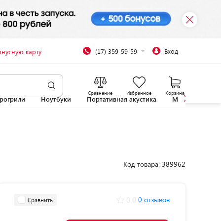
(17) 359-59-59
Вход
онусную карту
Сравнение
Избранное
Корзина
рогрили
Ноутбуки
Портативная акустика
Микроволновы
Код товара: 389962
0.0
0 отзывов
Сравнить