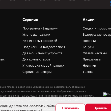
Сервисы
Акции
Программа «Защита+»
Скидки и промок
Установка техники
Белорусские това
Для игровых консолей
Подарки
Подписки на видеосервисы
Бонусы
Для мобильных устройств
Оплата частями
ных
Для компьютеров
Предзаказы
Утилизация старой техники
Новинки
Сервисные центры
Уценка
омер телефона работников, уполномоченных рассматривать обращения
окупателей в соответствии с законодательством об обращениях граждан и
ридических лиц: +375172702914 - Минский районный исполнительный комитет ,
тдел торговли и услуг. Служба по работе с покупателями ЗАО «ПАТИО» (по
Выбор
опросам рассмотрения обращения покупателей о нарушении их прав): Тел.:
ения удобства пользователей сайта,
Отклонить
Принять
37517-359-23-83. Электронная почта: 5@5element.by
лизированных рекомендаций.