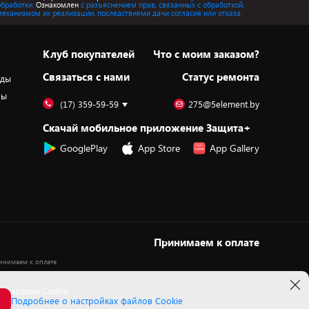
обработки.
Ознакомлен
с разъяснением прав, связанных с обработкой,
механизмом их реализации, последствиями дачи согласия или отказа.
Клуб покупателей
Что с моим заказом?
Cвязаться с нами
Статус ремонта
оды
ры
(17) 359-59-59
275@5element.by
Скачай мобильное приложение Защита+
GooglePlay
App Store
App Gallery
Принимаем к оплате
 настроек Cookie
Подробнее о настройках файлов Cookie