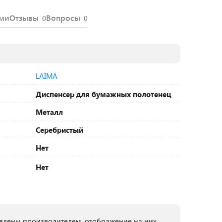
ями
Отзывы
Вопросы
0
0
LAIMA
Диспенсер для бумажных полотенец
Металл
Серебристый
Нет
Нет
лены производителем, отображение на них