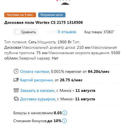
Частями на 5 мес.
Разумная цена
Дисковая пила Wortex CS 2175 1318506
0.0
0 отзывов
Сравнить
Код товара: 372827
Тип питания:
Сеть
Мощность:
1900 Вт
Тип:
Дисковая
Максимальный диаметр диска:
210 мм
Максимальная
глубина пропила:
75 мм
Максимальная скорость вращения:
5500
об/мин
Лазерный маркер:
Нет
Оплата частями
, 0,001% переплат
от
64.20
/мес
Картой рассрочки,
от
26.75
/мес
Заказать в магазин
, г. Минск
- 11 августа
Доставка курьером
, г. Минск
- 11 августа
Бонусы к начислению:
8.03
Списание бонусов:
до 10%