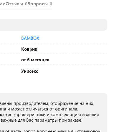
ями
Отзывы
Вопросы
0
0
BAMBOX
Коврик
от 6 месяцев
Унисекс
лены производителем, отображение на них
ана и может отличаться от оригинала.
ческие характеристики и комплектацию изделия
 важные для Вас параметры при заказе.
ая область, город Воронеж, улица 45 стрелковой