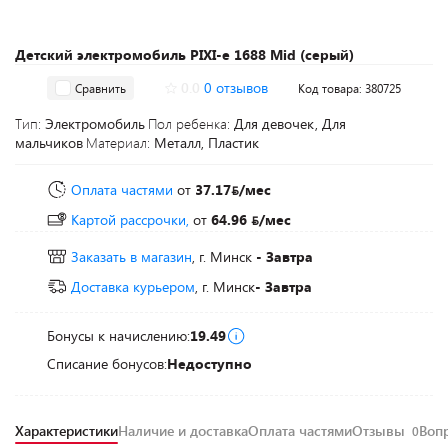
Детский электромобиль PIXI-e 1688 Mid (серый)
0.0
0 отзывов
Сравнить
Код товара: 380725
Тип:
Электромобиль
Пол ребенка:
Для девочек, Для
мальчиков
Материал:
Металл, Пластик
Оплата частями
от
37.17
/мес
Картой рассрочки,
от
64.96
/мес
Заказать в магазин
, г. Минск
- Завтра
Доставка курьером
, г. Минск
- Завтра
Бонусы к начислению:
19.49
Списание бонусов:
Недоступно
Характеристики
Наличие и доставка
Оплата частями
Отзывы
Воп
0