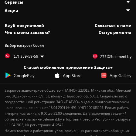
Сервисы
Адреса магазинов
Как сделать заказ
Акции
Новости
Оплата и доставка
Программа «Защита+»
Статьи и обзоры
Безналичный расчёт
Установка техники
Скидки и промокоды
Клуб покупателей
Cвязаться с нами
Вакансии
Обмен и возврат товара
Для игровых консолей
Белорусские товары
Что с моим заказом?
Статус ремонта
Контакты
Юридическая информация
Подписки на видеосервисы
Подарки
Выбор настроек Cookie
Дай пять добру!
Обработка персональных данных
Для мобильных устройств
Бонусы
Подарочные карты
Для компьютеров
Оплата частями
(17) 359-59-59
275@5element.by
Утилизация старой техники
Предзаказы
Скачай мобильное приложение Защита+
Сервисные центры
Новинки
GooglePlay
App Store
App Gallery
Уценка
Закрытое акционерное общество «ПАТИО» 223018, Минская обл., Минский
р-н, Ждановичский с/с, 53, вблизи д.Тарасово, оф. 503.1. Свидетельство о
государственной регистрации ЗАО «ПАТИО» выдано Мингорисполкомом
на основании решения от 18.04.2001 № 491. УНП 100183195. Режим работы
интернет-магазина: с 9.00 до 21.00 ежедневно. Дата включения сведений
об интернет-магазине 5element.by в Торговый реестр Республики Беларусь
- 11.04.2018, № регистрации 412542.
Номер телефона работников, уполномоченных рассматривать обращения