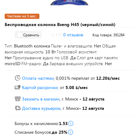
Частями на 5 мес.
Беспроводная колонка Bseng H45 (черный/синий)
0.0
0 отзывов
Сравнить
Код товара: 391284
Тип:
Bluetooth колонка
Пыле- и влагозащита:
Нет
Общая
выходная мощность:
10 Вт
Голосовой ассистент:
Нет
Проигрывание аудио по USB:
Да
Слот для карт памяти:
microSD
FM-радио:
Да
Зарядка внешних устройств:
Нет
Оплата частями
, 0,001% переплат
от
12.20
/мес
Картой рассрочки,
от
5.08
/мес
Заказать в магазин
, г. Минск
- 12 августа
Доставка курьером
, г. Минск
- 12 августа
Бонусы к начислению:
1.53
Списание бонусов:
до 25%