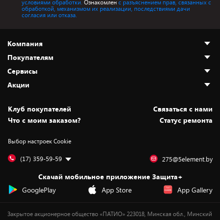
условиями обработки.
Ознакомлен
с разъяснением прав, связанных с
обработкой, механизмом их реализации, последствиями дачи
согласия или отказа.
Компания
Покупателям
О нас
Сервисы
Адреса магазинов
Как сделать заказ
Акции
Новости
Оплата и доставка
Программа «Защита+»
Статьи и обзоры
Безналичный расчёт
Установка техники
Скидки и промокоды
Клуб покупателей
Cвязаться с нами
Вакансии
Обмен и возврат товара
Для игровых консолей
Белорусские товары
Что с моим заказом?
Статус ремонта
Контакты
Юридическая информация
Подписки на видеосервисы
Подарки
Выбор настроек Cookie
Дай пять добру!
Обработка персональных данных
Для мобильных устройств
Бонусы
Подарочные карты
Для компьютеров
Оплата частями
(17) 359-59-59
275@5element.by
Утилизация старой техники
Новинки
Скачай мобильное приложение Защита+
Сервисные центры
Уценка
GooglePlay
App Store
App Gallery
Закрытое акционерное общество «ПАТИО» 223018, Минская обл., Минский