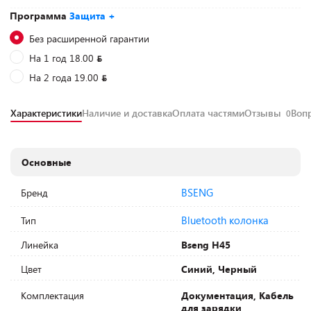
Программа
Защита +
Без расширенной гарантии
На 1 год 18.00
На 2 года 19.00
Характеристики
Наличие и доставка
Оплата частями
Отзывы
Воп
0
Основные
BSENG
Бренд
Bluetooth колонка
Тип
Линейка
Bseng H45
Цвет
Синий, Черный
Комплектация
Документация, Кабель
для зарядки