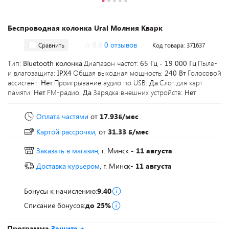
Беспроводная колонка Ural Молния Кварк
0.0
0 отзывов
Сравнить
Код товара: 371637
Тип:
Bluetooth колонка
Диапазон частот:
65 Гц - 19 000 Гц
Пыле-
и влагозащита:
IPX4
Общая выходная мощность:
240 Вт
Голосовой
ассистент:
Нет
Проигрывание аудио по USB:
Да
Слот для карт
памяти:
Нет
FM-радио:
Да
Зарядка внешних устройств:
Нет
Оплата частями
от
17.93
/мес
Картой рассрочки,
от
31.33
/мес
Заказать в магазин
, г. Минск
- 11 августа
Доставка курьером
, г. Минск
- 11 августа
Бонусы к начислению:
9.40
Списание бонусов:
до 25%
Программа
Защита +