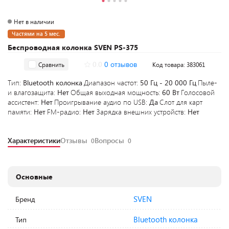
Нет в наличии
Частями на 5 мес.
Беспроводная колонка SVEN PS-375
0.0
0 отзывов
Сравнить
Код товара: 383061
Тип:
Bluetooth колонка
Диапазон частот:
50 Гц - 20 000 Гц
Пыле-
и влагозащита:
Нет
Общая выходная мощность:
60 Вт
Голосовой
ассистент:
Нет
Проигрывание аудио по USB:
Да
Слот для карт
памяти:
Нет
FM-радио:
Нет
Зарядка внешних устройств:
Нет
Характеристики
Отзывы
Вопросы
0
0
Основные
SVEN
Бренд
Bluetooth колонка
Тип