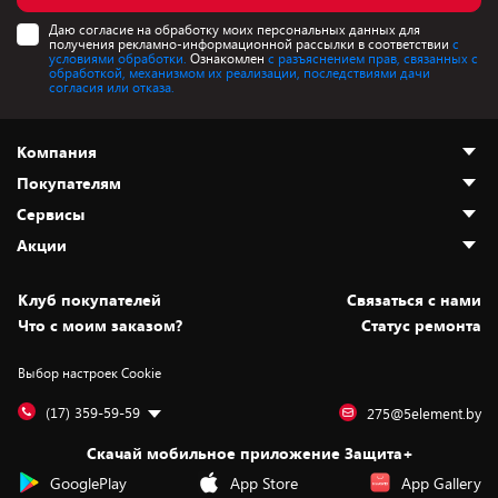
Даю согласие на обработку моих персональных данных для
получения рекламно-информационной рассылки в соответствии
с
условиями обработки.
Ознакомлен
с разъяснением прав, связанных с
обработкой, механизмом их реализации, последствиями дачи
согласия или отказа.
Компания
Покупателям
О нас
Сервисы
Адреса магазинов
Как сделать заказ
Акции
Новости
Оплата и доставка
Программа «Защита+»
Статьи и обзоры
Безналичный расчёт
Установка техники
Скидки и промокоды
Клуб покупателей
Cвязаться с нами
Вакансии
Обмен и возврат товара
Для игровых консолей
Белорусские товары
Что с моим заказом?
Статус ремонта
Контакты
Юридическая информация
Подписки на видеосервисы
Подарки
Выбор настроек Cookie
Дай пять добру!
Обработка персональных данных
Для мобильных устройств
Бонусы
Подарочные карты
Для компьютеров
Оплата частями
(17) 359-59-59
275@5element.by
Утилизация старой техники
Предзаказы
Скачай мобильное приложение Защита+
Сервисные центры
Новинки
GooglePlay
App Store
App Gallery