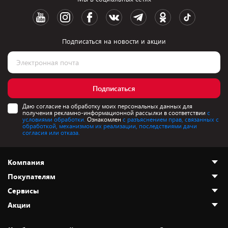
Подписаться на новости и акции
Подписаться
Даю согласие на обработку моих персональных данных для
получения рекламно-информационной рассылки в соответствии
с
условиями обработки.
Ознакомлен
с разъяснением прав, связанных с
обработкой, механизмом их реализации, последствиями дачи
согласия или отказа.
Компания
Покупателям
О нас
Сервисы
Адреса магазинов
Как сделать заказ
Акции
Новости
Оплата и доставка
Программа «Защита+»
Статьи и обзоры
Безналичный расчёт
Установка техники
Скидки и промокоды