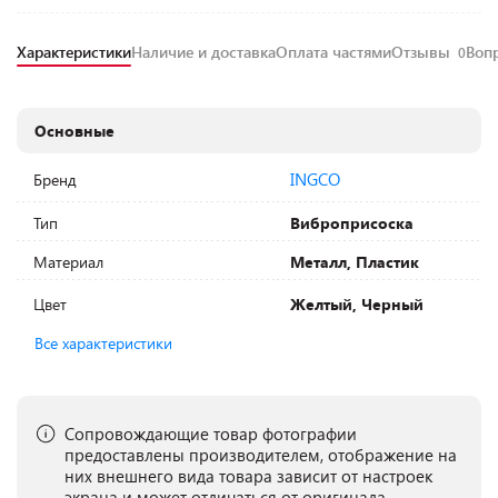
Характеристики
Наличие и доставка
Оплата частями
Отзывы
Воп
0
Основные
INGCO
Бренд
Тип
Виброприсоска
Материал
Металл, Пластик
Цвет
Желтый, Черный
Все характеристики
Сопровождающие товар фотографии
предоставлены производителем, отображение на
них внешнего вида товара зависит от настроек
экрана и может отличаться от оригинала.