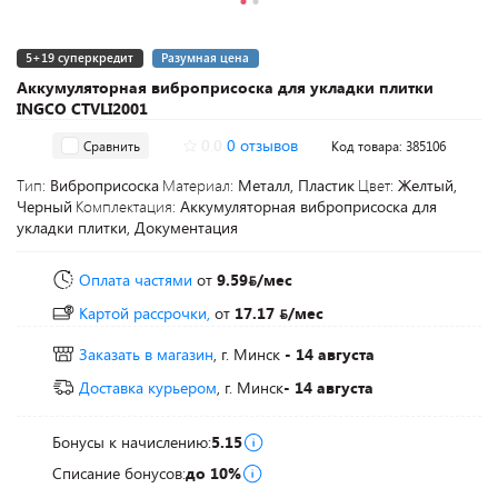
5+19 суперкредит
Разумная цена
Аккумуляторная виброприсоска для укладки плитки
INGCO CTVLI2001
0.0
0 отзывов
Сравнить
Код товара: 385106
Тип:
Виброприсоска
Материал:
Металл, Пластик
Цвет:
Желтый,
Черный
Комплектация:
Аккумуляторная виброприсоска для
укладки плитки, Документация
Оплата частями
от
9.59
/мес
Картой рассрочки,
от
17.17
/мес
Заказать в магазин
, г. Минск
- 14 августа
Доставка курьером
, г. Минск
- 14 августа
Бонусы к начислению:
5.15
Списание бонусов:
до 10%